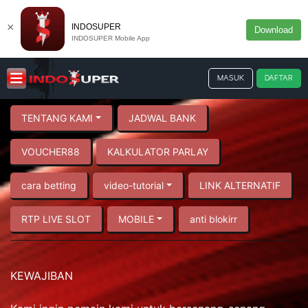
×
INDOSUPER
Download
INDOSUPER Mobile App
MASUK
DAFTAR
TENTANG KAMI
JADWAL BANK
VOUCHER88
KALKULATOR PARLAY
cara betting
video-tutorial
LINK ALTERNATIF
RTP LIVE SLOT
MOBILE
anti blokirr
KEWAJIBAN