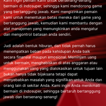
Kami ingin pemain kami untuk bersenang-senang
bermain di Indosuper, sehingga kami mendorong game
yang bertanggung jawab. Kami mengizinkan pemain
kami untuk menentukan batas mereka dari game yang
bertanggung jawab, kemudian kami membantu dengan
alat manajemen yang memungkinkan anda mengatur
dan mengontrol batasan anda sendiri.
Judi adalah bentuk hiburan, dan tidak pernah harus
menempatkan beban pada kehidupan Anda baik
secara finansial maupun emosional. Meminjam uang
untuk bermain, menghabiskan di atas anggaran atau
menggunakan uang yang dialokasikan untuk tujuan lain
bukan hanya tidak bijaksana tetapi dapat
menyebabkan masalah yang signifikan untuk Anda dan
orang lain di sekitar Anda. Kami ingin Anda menikmati
bermain di Indosuper, sehingga bertaruh bertanggung
jawab dan bersenang-senang!