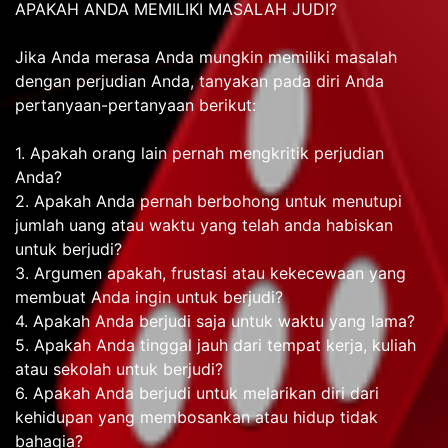
APAKAH ANDA MEMILIKI MASALAH JUDI?
Jika Anda merasa Anda mungkin memiliki masalah
dengan perjudian Anda, tanyakan pada diri Anda
pertanyaan-pertanyaan berikut:
1. Apakah orang lain pernah mengkritik perjudian
Anda?
2. Apakah Anda pernah berbohong untuk menutupi
jumlah uang atau waktu yang telah anda habiskan
untuk berjudi?
3. Argumen apakah, frustasi atau kekecewaan yang
membuat Anda ingin untuk berjudi?
4. Apakah Anda berjudi saja untuk waktu yang lama?
5. Apakah Anda tinggal jauh dari tempat kerja, kuliah
atau sekolah untuk berjudi?
6. Apakah Anda berjudi untuk melarikan diri dari
kehidupan yang membosankan atau hidup tidak
bahagia?