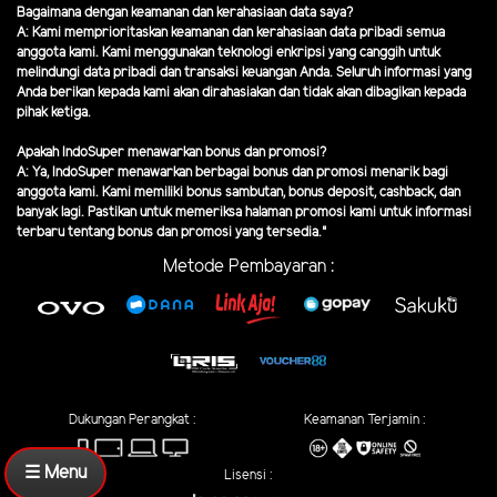
Bagaimana dengan keamanan dan kerahasiaan data saya?
A: Kami memprioritaskan keamanan dan kerahasiaan data pribadi semua
anggota kami. Kami menggunakan teknologi enkripsi yang canggih untuk
melindungi data pribadi dan transaksi keuangan Anda. Seluruh informasi yang
Anda berikan kepada kami akan dirahasiakan dan tidak akan dibagikan kepada
pihak ketiga.
Apakah IndoSuper menawarkan bonus dan promosi?
A: Ya, IndoSuper menawarkan berbagai bonus dan promosi menarik bagi
anggota kami. Kami memiliki bonus sambutan, bonus deposit, cashback, dan
banyak lagi. Pastikan untuk memeriksa halaman promosi kami untuk informasi
terbaru tentang bonus dan promosi yang tersedia."
Metode Pembayaran :
Dukungan Perangkat :
Keamanan Terjamin :
☰ Menu
Lisensi :