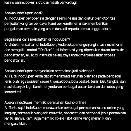
kasino online, poker, slot, dan masih banyak lagi.
Apakah IndoSuper legal?
A: IndoSuper beroperasi dengan lisensi resmi dan diatur oleh otoritas
perjudian yang terpercaya. Kami berkomitmen untuk memberikan
pengalaman bermain yang aman dan adil kepada semua anggota kami.
Bagaimana cara mendaftar di IndoSuper?
A: Untuk mendaftar di IndoSuper, Anda cukup mengunjungi situs resmi kami
dan mengklik tombol ""Daftar"". Isi informasi yang diperlukan dalam formulir
pendaftaran, lalu ikuti instruksi selanjutnya untuk menyelesaikan proses
pendaftaran.
Apakah IndoSuper menyediakan permainan judi olahraga?
A: Ya, di IndoSuper Anda dapat menikmati taruhan olahraga pada berbagai
jenis olahraga populer seperti sepak bola, bola basket, tenis, bulu tangkis, dan
masih banyak lagi. Kami menyediakan berbagai pasar taruhan dan odds yang
kompetitif.
Apakah IndoSuper memiliki permainan kasino online?
A: Tentu saja! IndoSuper menawarkan berbagai permainan kasino online yang
lengkap, termasuk blackjack, roulette, baccarat, dan berbagai jenis permainan
kartu lainnya. Kami juga memiliki koleksi slot online yang menarik dan
mengasyikkan.