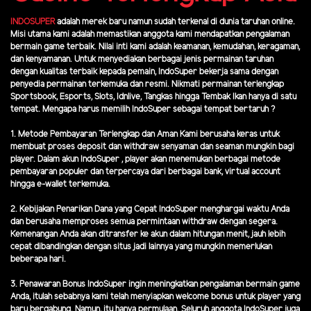
INDOSUPER
adalah merek baru namun sudah terkenal di dunia taruhan online.
Misi utama kami adalah memastikan anggota kami mendapatkan pengalaman
bermain game terbaik. Nilai inti kami adalah keamanan, kemudahan, keragaman,
dan kenyamanan. Untuk menyediakan berbagai jenis permainan taruhan
dengan kualitas terbaik kepada pemain, IndoSuper bekerja sama dengan
penyedia permainan terkemuka dan resmi. Nikmati permainan terlengkap
Sportsbook, Esports, Slots, Idnlive, Tangkas hingga Tembak Ikan hanya di satu
tempat. Mengapa harus memilih IndoSuper sebagai tempat bertaruh ?
1. Metode Pembayaran Terlengkap dan Aman Kami berusaha keras untuk
membuat proses deposit dan withdraw senyaman dan seaman mungkin bagi
player. Dalam akun IndoSuper , player akan menemukan berbagai metode
pembayaran populer dan terpercaya dari berbagai bank, virtual account
hingga e-wallet terkemuka.
2. Kebijakan Penarikan Dana yang Cepat IndoSuper menghargai waktu Anda
dan berusaha memproses semua permintaan withdraw dengan segera.
Kemenangan Anda akan ditransfer ke akun dalam hitungan menit, jauh lebih
cepat dibandingkan dengan situs jadi lainnya yang mungkin memerlukan
beberapa hari.
3. Penawaran Bonus IndoSuper ingin meningkatkan pengalaman bermain game
Anda, itulah sebabnya kami telah menyiapkan welcome bonus untuk player yang
baru bergabung. Namun, itu hanya permulaan. Seluruh anggota IndoSuper juga