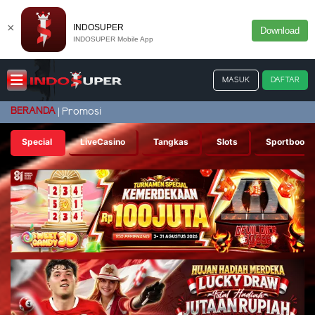
×
INDOSUPER
Download
INDOSUPER Mobile App
MASUK
DAFTAR
BERANDA
Promosi
Special
LiveCasino
Tangkas
Slots
Sportbook