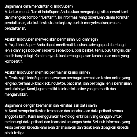
Bagaimana cara mendaftar di IndoSuper?
A: Untuk mendaftar di IndoSuper, Anda cukup mengunjungi situs resmi kami
dan mengklik tombol ""Daftar"". Isi informasi yang diperlukan dalam formulir
pendaftaran, lalu ikuti instruksi selanjutnya untuk menyelesaikan proses
pendaftaran.
Apakah IndoSuper menyediakan permainan judi olahraga?
A: Ya, di IndoSuper Anda dapat menikmati taruhan olahraga pada berbagai
jenis olahraga populer seperti sepak bola, bola basket, tenis, bulu tangkis, dan
masih banyak lagi. Kami menyediakan berbagai pasar taruhan dan odds yang
kompetitif.
Apakah IndoSuper memiliki permainan kasino online?
A: Tentu saja! IndoSuper menawarkan berbagai permainan kasino online yang
lengkap, termasuk blackjack, roulette, baccarat, dan berbagai jenis permainan
kartu lainnya. Kami juga memiliki koleksi slot online yang menarik dan
mengasyikkan.
Bagaimana dengan keamanan dan kerahasiaan data saya?
A: Kami memprioritaskan keamanan dan kerahasiaan data pribadi semua
anggota kami. Kami menggunakan teknologi enkripsi yang canggih untuk
melindungi data pribadi dan transaksi keuangan Anda. Seluruh informasi yang
Anda berikan kepada kami akan dirahasiakan dan tidak akan dibagikan kepada
pihak ketiga.